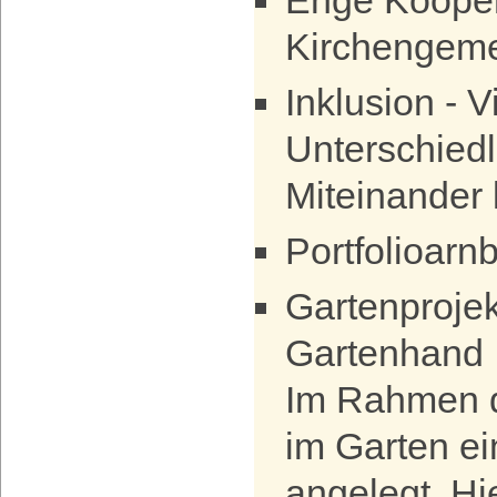
Enge Kooper
Kirchengem
Inklusion - V
Unterschiedl
Miteinander
Portfolioarnb
Gartenprojek
Gartenhand
Im Rahmen d
im Garten e
angelegt. Hi