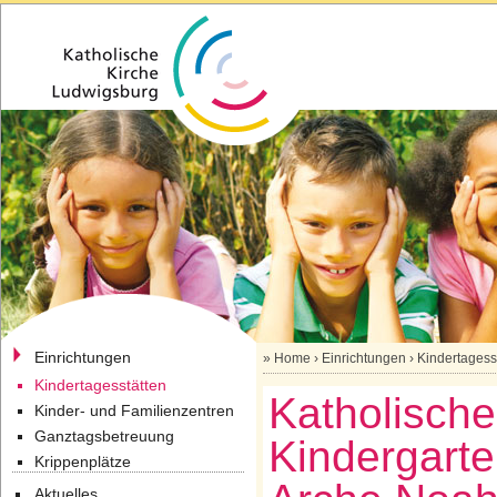
Einrichtungen
»
Home
›
Einrichtungen
›
Kindertagess
Kindertagesstätten
Katholische
Kinder- und Familienzentren
Ganztagsbetreuung
Kindergart
Krippenplätze
Aktuelles