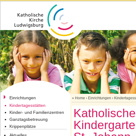
Einrichtungen
»
Home
›
Einrichtungen
›
Kindertagess
Kindertagesstätten
Katholische
Kinder- und Familienzentren
Ganztagsbetreuung
Kindergart
Krippenplätze
Aktuelles